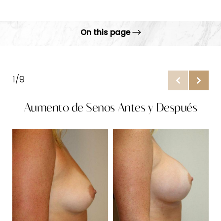
On this page
Galería
Tamaño del implante
1/9
Opciones
Aumento de Senos Antes y Después
Procedimiento
Consulta
A