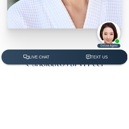
Candidatos al VI Peel
(305) 501-2000
Agendar Ahora
PROVEEDOR DE COSMÉTICOS
ALTAMENTE CALIFICADO
La colección VI Peel presenta
numerosos productos, cada uno