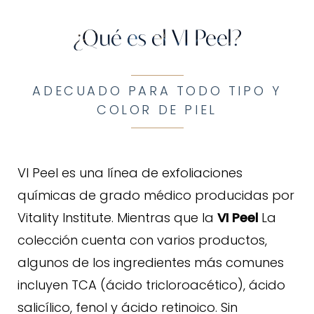
¿Qué es peeling VI?
Beneficios peeling VI
¿Qué es el VI Peel?
Candidatos
Resultados
ADECUADO PARA TODO TIPO Y
COLOR DE PIEL
Experiencia
FAQs
Consulta
VI Peel es una línea de exfoliaciones
químicas de grado médico producidas por
Vitality Institute. Mientras que la
VI Peel
La
colección cuenta con varios productos,
algunos de los ingredientes más comunes
incluyen TCA (ácido tricloroacético), ácido
salicílico, fenol y ácido retinoico. Sin