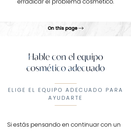
erradicar el problema cosmético.
On this page
Choose The Right Team
FAQs
Hable con el equipo
cosmético adecuado
Consulta
ELIGE EL EQUIPO ADECUADO PARA
AYUDARTE
Si estás pensando en continuar con un