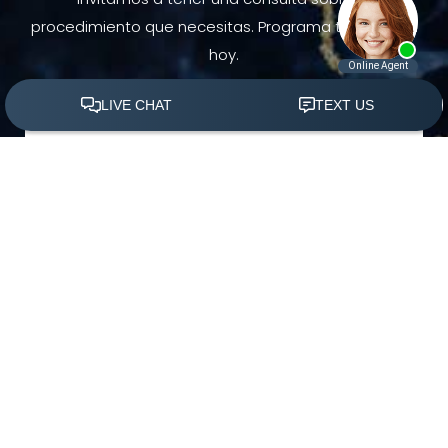
invitamos a tener una consulta sobre el
procedimiento que necesitas. Programa tu consulta
hoy.
(305) 501-2000
Agendar Ahora