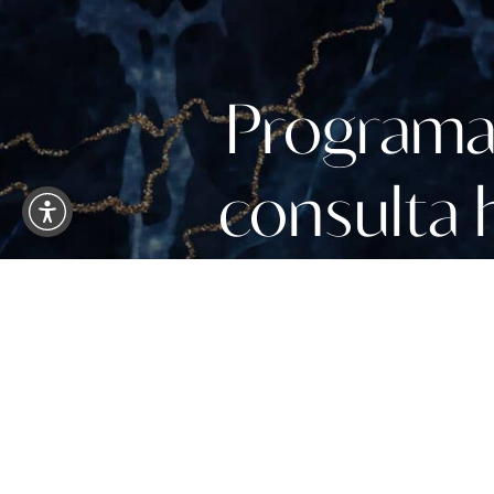
Programa
consulta 
TU NUEVA VIDA COM
AQUÍ
Si estás considerando cirugía plástica en M
Lauderdale, elegir al cirujano plástico adec
importante. El Dr. Jeremy White es receptor 
premios, incluyendo el Doctor’s Choice Award 
Top 500 de 2016 y el prestigioso Castle Conn