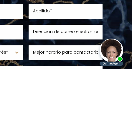
 ser contactado por ARC Plastic Surgery por mensaje de
rónico. Pueden aplicar tarifas estándar. Para más detalles,