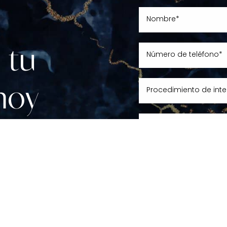
 tu
hoy
IENZA
iami, Aventura o Fort
uado no podría ser más
de numerosos honores y
Miami 2021, el RealSelf
Al enviar esto, usted acepta
olly Top Doctors Award
texto, llamada o correo elect