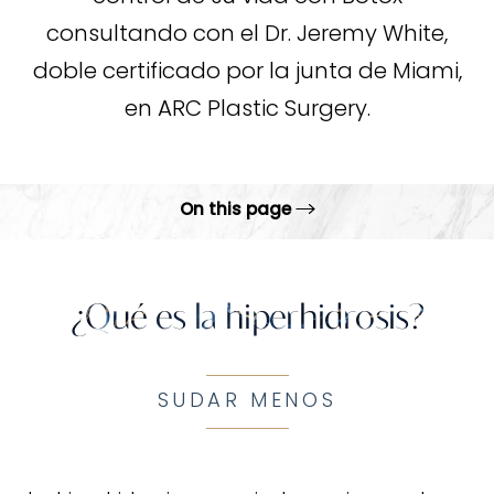
consultando con el Dr. Jeremy White,
doble certificado por la junta de Miami,
en ARC Plastic Surgery.
On this page
¿Qué es?
Beneficios
¿Qué es la hiperhidrosis?
Candidatos ideales
Procedimiento
SUDAR MENOS
Recuperación y resultados
FAQs