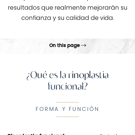
resultados que realmente mejorarán su
confianza y su calidad de vida.
On this page
¿Qué es rinoplastia funcional?
Beneficios
¿Qué es la rinoplastia
funcional?
Procedimiento
Resultados
FAQs
FORMA Y FUNCIÓN
Consulta