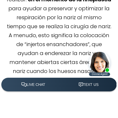
para ayudar a preservar y optimizar la
respiración por la nariz al mismo
tiempo que se realiza la cirugía de nariz.
A menudo, esto significa la colocación
de “injertos ensanchadores”, que
ayudan a enderezar la nariz y a
mantener abiertas ciertas áreas de la
nariz cuando los huesos nasales se
rompen y se mueven hacia adentro.
Esta área se llama válvula nasal
interna y es una de las puertas de
(305) 501-2000
Agendar Ahora
entrada de la respiración al conducto
nasal.