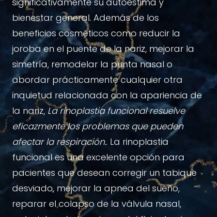
significativamente su autoestima y
bienestar general. Además de los
beneficios cosméticos como reducir la
joroba en el puente de la nariz, mejorar la
simetría, remodelar la punta nasal o
abordar prácticamente cualquier otra
inquietud relacionada con la apariencia de
la nariz,
La rinoplastia funcional resuelve
eficazmente los problemas que pueden
afectar la respiración.
. La rinoplastia
funcional es una excelente opción para
pacientes que desean corregir un tabique
desviado, mejorar la apnea del sueño,
reparar el colapso de la válvula nasal,