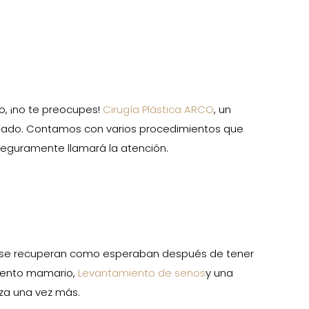
o, ¡no te preocupes!
Cirugía Plástica ARCO
, un
ado. Contamos con varios procedimientos que
 seguramente llamará la atención.
o se recuperan como esperaban después de tener
iento mamario,
Levantamiento de senos
y una
nza una vez más.