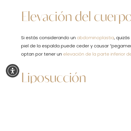
Elevación del cuerpo
Si estás considerando un
abdominoplastia
, quizá
piel de la espalda puede ceder y causar “pegamen
optan por tener un
elevación de la parte inferior d
Liposucción
Si bien los cambios en la dieta y el ejercicio pue
Con
liposuccion en miami
, podremos deshacernos f
llame a nuestra oficina y podremos ofrecerle una