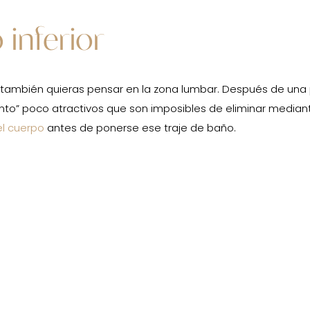
 inferior
s también quieras pensar en la zona lumbar. Después de una 
to” poco atractivos que son imposibles de eliminar mediant
el cuerpo
antes de ponerse ese traje de baño.
den hacer maravillas con su figura, hay algunas áreas que la 
ácil y rápidamente de esas zonas rebeldes. ¡No más pellizc
 transformación completa con nuestro procedimiento de lipo