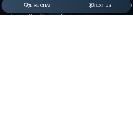
adecuado no podría ser más importante. El Dr.
Jeremy White es receptor de numerosos honores y
(305) 501-2000
Agendar Ahora
premios, incluyendo el Doctor’s Choice Award Miami
2021, el RealSelf Top 500 de 2016 y el prestigioso
Castle Connolly Top Doctors Award desde 2017. Te
invitamos a tener una consulta sobre el
procedimiento que necesitas. Programa tu consulta
hoy.