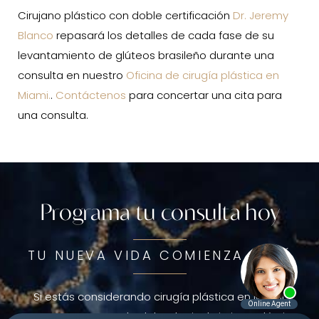
Cirujano plástico con doble certificación
Dr. Jeremy
Blanco
repasará los detalles de cada fase de su
levantamiento de glúteos brasileño durante una
consulta en nuestro
Oficina de cirugía plástica en
Miami.
.
Contáctenos
para concertar una cita para
una consulta.
Programa tu consulta hoy
TU NUEVA VIDA COMIENZA AQUÍ
Si estás considerando cirugía plástica en Miami,
Aventura o Fort Lauderdale, elegir al cirujano plástico