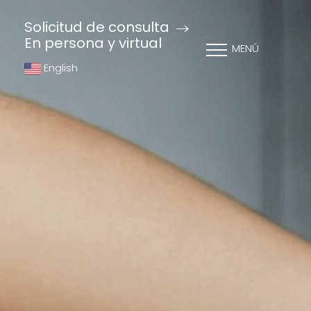
Solicitud de consulta
En persona y virtual
MENÚ
English