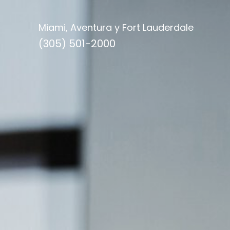
Miami, Aventura y Fort Lauderdale
(305) 501-2000