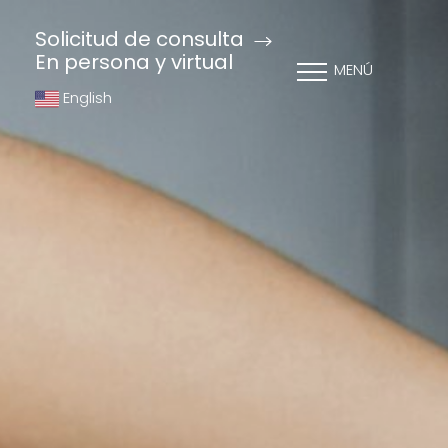
Solicitud de consulta
En persona y virtual
MENÚ
English