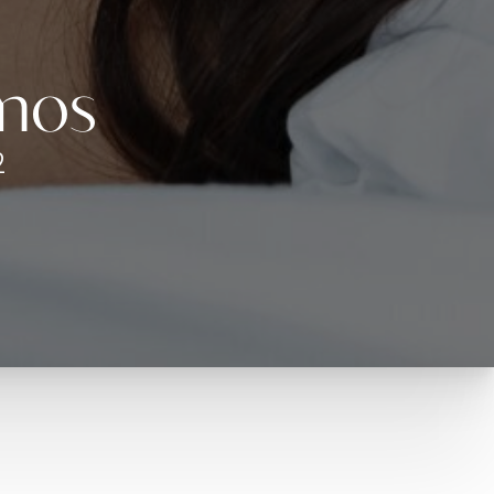
enos
2