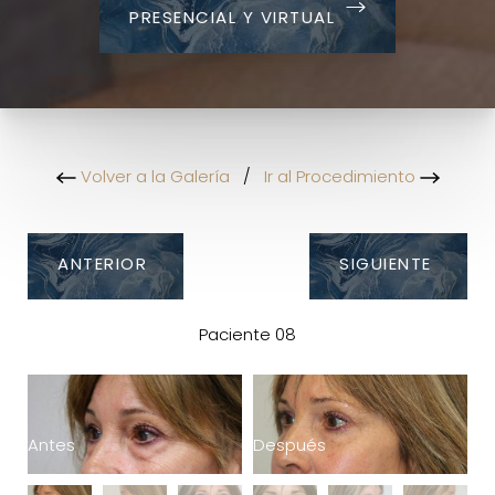
PRESENCIAL Y VIRTUAL
Volver a la Galería
/
Ir al Procedimiento
ANTERIOR
SIGUIENTE
Paciente 08
Antes
Después
A