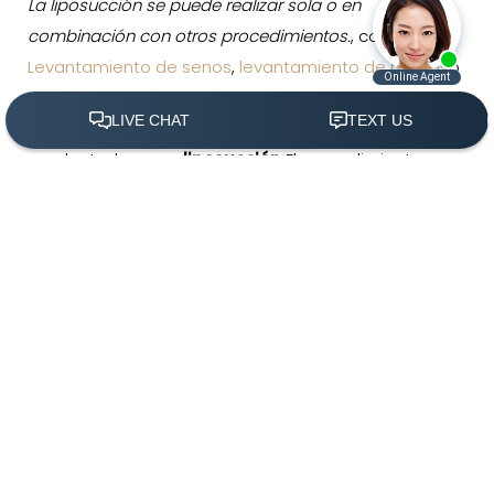
La liposucción se puede realizar sola o en
combinación con otros procedimientos.
, como
Levantamiento de senos
,
levantamiento de muslos
o
abdominoplastia
, para esculpir un cuerpo más
delgado y estilizado con líneas más elegantes. Grasa
recolectada en un
liposucción
El procedimiento
(305) 501-2000
Agendar Ahora
también se puede purificar e inyectar para aumentar
otras partes del cuerpo, incluidos los senos, las
mejillas y el dorso de las manos.