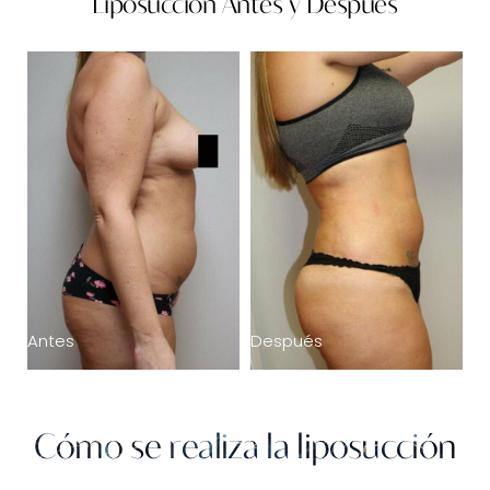
Liposucción Antes y Después
Tipos
Consulta
A
Antes
Después
Cómo se realiza la liposucción