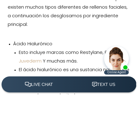
existen muchos tipos diferentes de rellenos faciales,
a continuación los desglosamos por ingrediente
principal:
Ácido Hialurónico
Esto incluye marcas como Restylane, Perlane,
Juvederm
Y muchas más.
El ácido hialurónico es una sustancia natural que
se encuentra en todos los organismos.
Estos rellenos dérmicos rellenan la piel para
crear volumen y plenitud.
(305) 501-2000
Agendar Ahora
Útil para tratar diferentes áreas problemáticas
según la consistencia del producto.
Dura entre 6 y 12 meses.