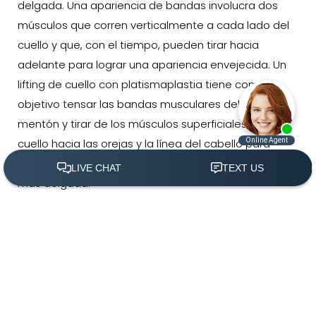
delgada. Una apariencia de bandas involucra dos
músculos que corren verticalmente a cada lado del
cuello y que, con el tiempo, pueden tirar hacia
adelante para lograr una apariencia envejecida. Un
lifting de cuello con platismaplastia tiene como
objetivo tensar las bandas musculares debajo del
mentón y tirar de los músculos superficiales del
cuello hacia las orejas y la línea del cabello para
reducir la apariencia flácida y lograr una apariencia
más delgada.
(305) 501-2000
Agendar Ahora
Liposucción del cuello
La liposucción, típicamente asociada con áreas del
cuerpo como las piernas, los brazos o el abdomen,
es una técnica quirúrgica para eliminar el exceso de