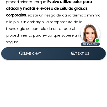
procedimiento. Porque
Evolve utiliza calor para
atacar y matar el exceso de células grasas
corporales
, existe un riesgo de daño térmico mínimo
a la piel. Sin embargo, la temperatura de la
tecnología se controla durante todo el
procedimiento para evitar que supere un nivel
seguro.
Además, el procedimiento es prácticamente
indoloro, lo que permite a los pacientes reanudar sus
(305) 501-2000
Agendar Ahora
actividades diarias inmediatamente después del
tratamiento. Sin embargo, es posible sentir una sutil
sensación de calor durante el tratamiento durante la
aplicación de calor por radiofrecuencia. Algunos
pacientes también pueden presentar enrojecimiento
en las áreas de tratamiento, pero este efecto