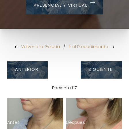
PRESENCIAL Y VIRTUAL
Volver a la Galería
/
Ir al Procedimiento
ANTERIOR
SIGUIENTE
Paciente 07
Antes
Después
A